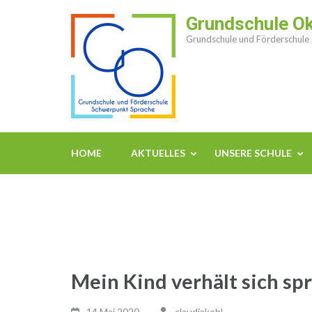
Zum
Grundschule O
Inhalt
Grundschule und Förderschule
springen
(Enter
drücken)
HOME
AKTUELLES
UNSERE SCHULE
Mein Kind verhält sich sp
14 Mai,2020
claudiakohl