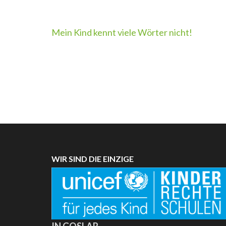
Beitragsnavigation
Mein Kind kennt viele Wörter nicht!
WIR SIND DIE EINZIGE