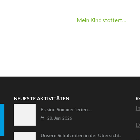
Mein Kind stottert…
NEUESTE AKTIVITÄTEN
K
I
Es sind Sommerferien….
28. Juni 2026
D
Unsere Schulzeiten in der Übersicht: