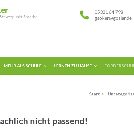
ker
05321 64 798
 Schwerpunkt Sprache
gsoker@goslar.de
MEHR ALS SCHULE
LERNEN ZU HAUSE
FÖRDERSCHUL
Start
>
Uncategoriz
rachlich nicht passend!