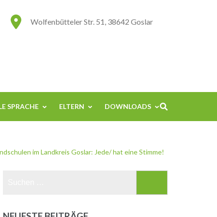
Wolfenbütteler Str. 51, 38642 Goslar
E SPRACHE
ELTERN
DOWNLOADS
dschulen im Landkreis Goslar: Jede/ hat eine Stimme!
Suchen
nach:
NEUESTE BEITRÄGE