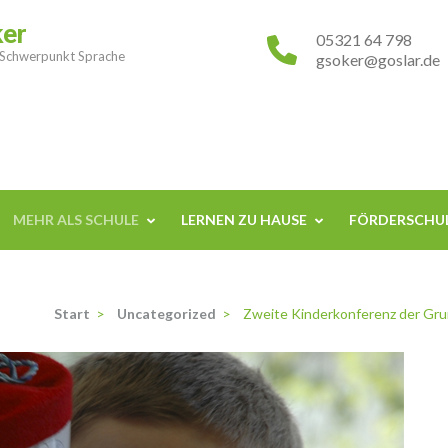
ker
05321 64 798
 Schwerpunkt Sprache
gsoker@goslar.de
MEHR ALS SCHULE
LERNEN ZU HAUSE
FÖRDERSCHUL
Start
>
Uncategorized
>
Zweite Kinderkonferenz der Grun