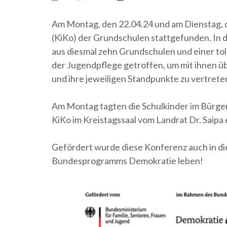
Am Montag, den 22.04.24 und am Dienstag, 
(KiKo) der Grundschulen stattgefunden. In 
aus diesmal zehn Grundschulen und einer toll
der Jugendpflege getroffen, um mit ihnen übe
und ihre jeweiligen Standpunkte zu vertrete
Am Montag tagten die Schulkinder im Bürger
KiKo im Kreistagssaal vom Landrat Dr. Saipa 
Gefördert wurde diese Konferenz auch in d
Bundesprogramms Demokratie leben!