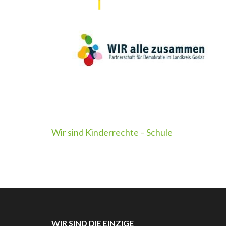
Beitragsnavigation
Wir sind Kinderrechte – Schule
WIR SIND DIE EINZIGE