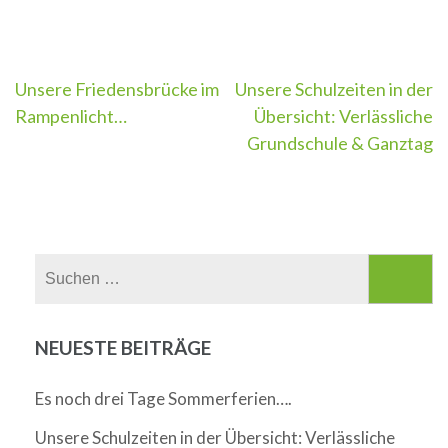
Beitragsnavigation
Unsere Friedensbrücke im
Unsere Schulzeiten in der
Rampenlicht…
Übersicht: Verlässliche
Grundschule & Ganztag
Suchen
nach:
NEUESTE BEITRÄGE
Es noch drei Tage Sommerferien….
Unsere Schulzeiten in der Übersicht: Verlässliche