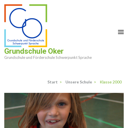
Zum
Inhalt
springen
(Enter
drücken)
Grundschule Oker
Grundschule und Förderschule Schwerpunkt Sprache
Start
>
Unsere Schule
>
Klasse 2000