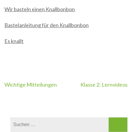
Wir basteln einen Knallbonbon
Bastelanleitung für den Knallbonbon
Es knallt
Beitragsnavigation
Wichtige Mitteilungen
Klasse 2: Lernvideos
Suchen
nach: