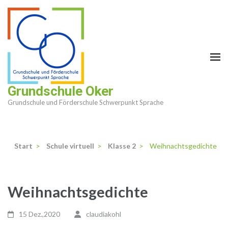
Zum
Inhalt
springen
(Enter
drücken)
Grundschule Oker
Grundschule und Förderschule Schwerpunkt Sprache
Start
>
Schule virtuell
>
Klasse 2
>
Weihnachtsgedichte
Weihnachtsgedichte
15 Dez.,2020
claudiakohl